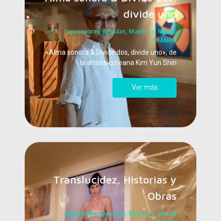
divide uno
Exposiciones pasadas
,
Muestras
,
Museo
MMAMM
«Alma sonora & Divide dos, divide uno», de
la artista coreana Kim Yun Shin
Ver más
Translucidez, Historias y
Obras
Exposiciones pasadas
,
Muestras
,
Museo