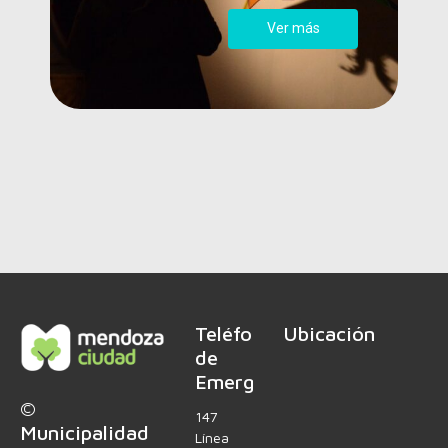
Ver más
Teléfonos
Ubicación
de
Emergencia
©
147
Municipalidad
Línea