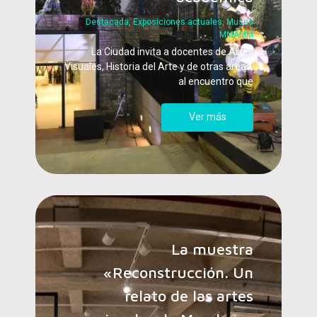
Destacada
,
Exposiciones actuales
,
Museo
MMAMM
La Ciudad invita a docentes de Artes
Visuales, Historia del Arte y de otras áreas,
al encuentro que
Ver más
La muestra
«Reconstrucción. Un
relato de las artes