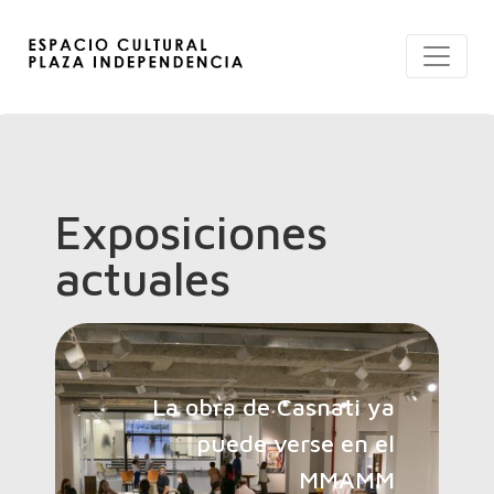
Exposiciones
actuales
La obra de Casnati ya
puede verse en el
MMAMM