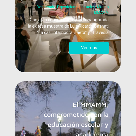
Destacada
,
Exposiciones actuales
,
Museo
MMAMM
Con gran convocatoria quedó inaugurada
la exitosa muestra de Luis Ricardo Casnati
“La casi intemporal saeta” y “Travesía
Ver más
El MMAMM,
comprometido con la
educación escolar y
académica