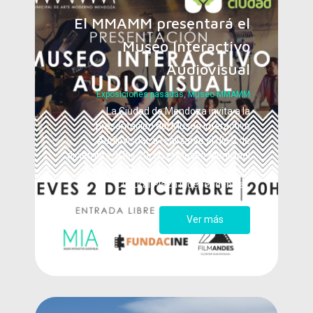
El MMAMM presentará el
Museo Interactivo
Audiovisual
Exposiciones pasadas
,
Museo MMAMM
La Ciudad de Mendoza invita a la
presentación del Museo Interactivo
Audiovisual, a realizarse el día 2 de
diciembre, a las 20, en el Museo Municipal
de Arte Moderno Mendoza (Espacio
Cultural Plaza Independencia).
Ver más