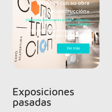
MMAMM con su obra
«Reconstrucción»
Destacada
,
Exposiciones actuales
,
Muestras
,
Museo MMAMM
El museo ya puede recorrerse con una
exposición deslumbrante.
Ver más
Exposiciones
pasadas