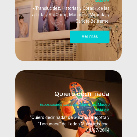
MMAMM
«Translucidez, Historias y Obras» ,de las
artistas: Sol Curto , Macarena Miranda, y
Carlota Beltrame.
Ver más
Quiero decir nada
Exposiciones pasadas
,
Muestras
,
Museo
MMAMM
“Quiero decir nada” de Susana Dragotta y
“Tincunacu” de Tadeo Muleiro. Fecha:
04/07/2014