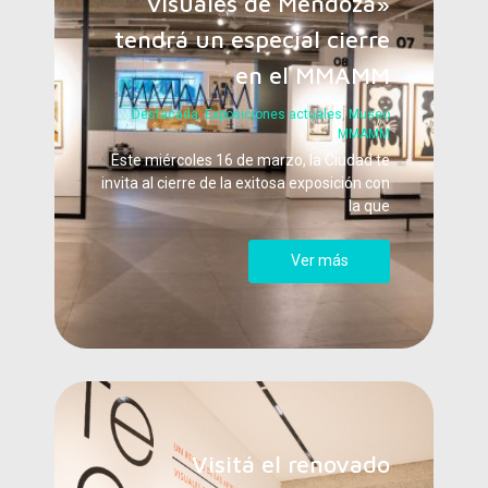
visuales de Mendoza»
tendrá un especial cierre
en el MMAMM
Destacada
,
Exposiciones actuales
,
Museo
MMAMM
Este miércoles 16 de marzo, la Ciudad te
invita al cierre de la exitosa exposición con
la que
Ver más
Visitá el renovado