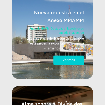
Nueva muestra en el
Anexo MMAMM
Anexo MMAMM
,
Destacada
,
Exposiciones
pasadas
,
Muestras
La sala de arte del Parque Central abre
este jueves la exposición fotográfica
«Términos & Condiciones».
Ver más
Alma sonora & Divide dos,