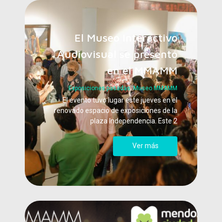
El Museo Interactivo
Audiovisual se presentó
en el MMAMM
Exposiciones pasadas
,
Museo MMAMM
El evento tuvo lugar este jueves en el
renovado espacio de exposiciones de la
plaza Independencia. Este 2
Ver más